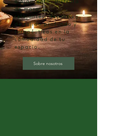
alojamiento. Disfruta
de masajes
relajantes, deportivo,
de tejido profundo y
terapéuticos en la
comodidad de tu
espacio.
Sobre nosotros